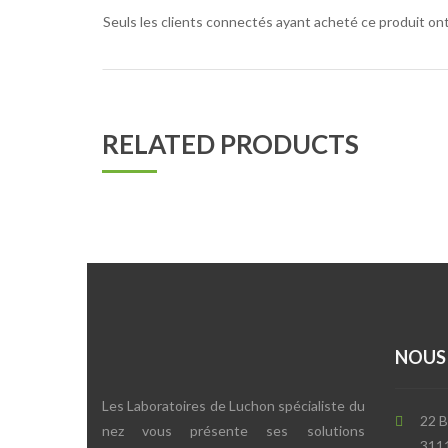
Seuls les clients connectés ayant acheté ce produit ont l
RELATED PRODUCTS
NOUS
Les Laboratoires de Luchon spécialiste du
22 B
nez vous présente ses solutions
311