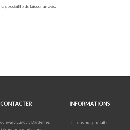
a possibilité de laisser un avis.
 CONTACTER
INFORMATIONS
oulevard Ludovic Dardenne,
Tous nos produits
10 Bagnères-de-Luchon