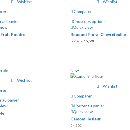
Wishlist
Wishlist
rer
Comparer
r au panier
Choix des options
Ce
view
Quick view
produit
Fruit Poudre
Bouquet Floral Chevrefeuille
a
Plage
8,90
€
–
15,50
€
plusieurs
de
variations.
prix :
Les
8,90€
à
options
15,50€
peuvent
New
être
choisies
Wishlist
sur
Wishlist
rer
la
Comparer
page
r au panier
du
view
Ajouter au panier
produit
Quick view
ole
Camomille fleur
24,50
€