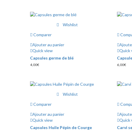
de
variations.
prix :
Les
8,90€
à
options
15,50€
peuvent
Wishlist
être
choisies
Comparer
Compa
sur
Ajouter au panier
Ajoute
la
Quick view
Quick 
page
du
Capsules germe de blé
Capsule
produit
4,00
€
6,00
€
Wishlist
Comparer
Compa
Ajouter au panier
Ajoute
Quick view
Quick 
Capsules Huile Pépin de Courge
Carvi 