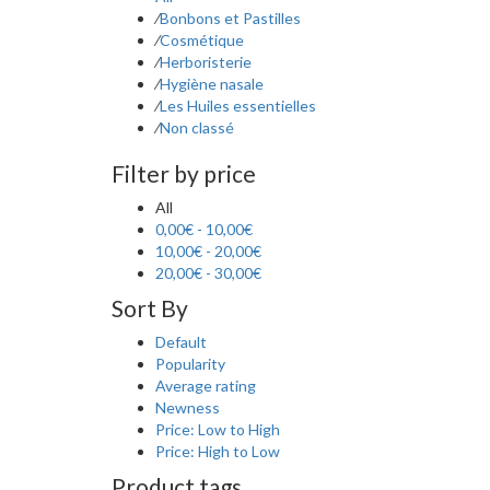
⁄
Bonbons et Pastilles
⁄
Cosmétique
⁄
Herboristerie
⁄
Hygiène nasale
⁄
Les Huiles essentielles
⁄
Non classé
Filter by price
All
0,00
€
-
10,00
€
10,00
€
-
20,00
€
20,00
€
-
30,00
€
Sort By
Default
Popularity
Average rating
Newness
Price: Low to High
Price: High to Low
Product tags