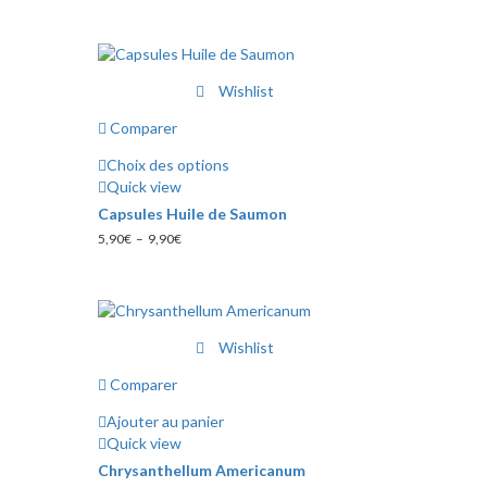
Wishlist
Comparer
Choix des options
Ce
Quick view
produit
Capsules Huile de Saumon
a
Plage
5,90
€
–
9,90
€
plusieurs
de
variations.
prix :
Les
5,90€
à
options
9,90€
peuvent
Wishlist
être
choisies
Comparer
sur
Ajouter au panier
la
Quick view
page
du
Chrysanthellum Americanum