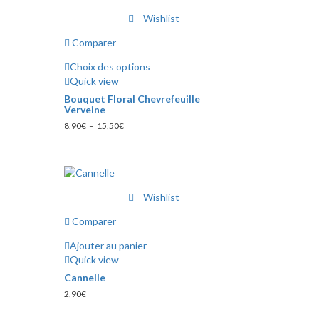
choisies
Wishlist
sur
la
Comparer
page
du
Choix des options
produit
Ce
Quick view
produit
Bouquet Floral Chevrefeuille
a
Verveine
plusieurs
Plage
8,90
€
–
15,50
€
variations.
de
prix :
Les
8,90€
options
à
peuvent
15,50€
être
Wishlist
choisies
Comparer
sur
la
Ajouter au panier
page
Quick view
du
Cannelle
produit
2,90
€