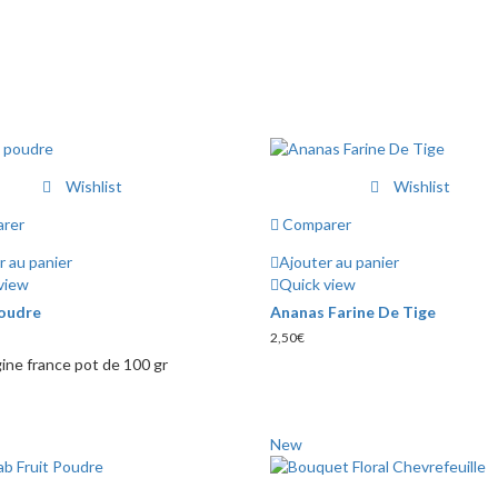
Wishlist
Wishlist
rer
Comparer
r au panier
Ajouter au panier
view
Quick view
poudre
Ananas Farine De Tige
2,50
€
igine france pot de 100 gr
New