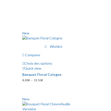
New
Wishlist
Comparer
Choix des options
Ce
Quick view
produit
Banquet Floral Cologne
a
Plage
8,90
€
–
15,50
€
plusieurs
de
variations.
prix :
Les
8,90€
à
options
New
15,50€
peuvent
être