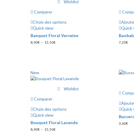
Wishlist
Comparer
Compa
Choix des options
Ajoute
Ce
Quick view
Quick 
produit
Banquet Floral Verveine
Baobab 
a
Plage
8,90
€
–
15,50
€
7,20
€
plusieurs
de
variations.
prix :
Les
8,90€
à
options
15,50€
peuvent
New
être
choisies
sur
Wishlist
Compa
la
Comparer
page
Ajoute
du
Choix des options
Quick 
produit
Ce
Quick view
Busser
produit
Bouquet Floral Lavande
3,60
€
a
Plage
8,90
€
–
15,50
€
plusieurs