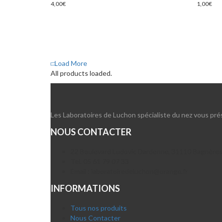
4,00
€
1,00
€
Load More
All products loaded.
Les Laboratoires de Luchon spécialiste du nez vous prés
NOUS CONTACTER
22 Boulevard Ludovic Dardenne, 31110 Bagnère
Tel. 05 61 79 07 33
Email : laboratoiredeluchon@orange.fr
INFORMATIONS
Tous nos produits
Nous Contacter