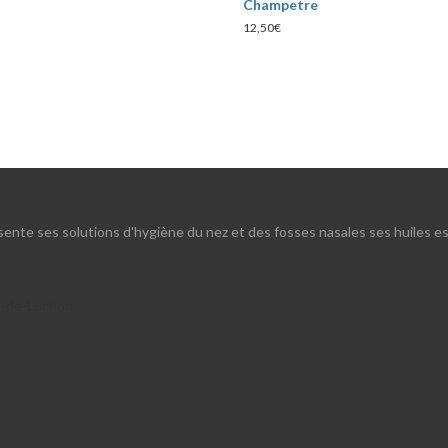
Champetre
12,50
€
ente ses solutions d'hygiène du nez et des fosses nasales ses huiles es
s-de-Luchon