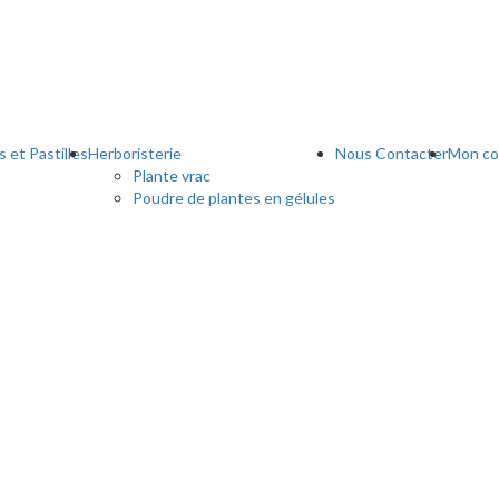
 et Pastilles
Herboristerie
Nous Contacter
Mon c
Plante vrac
Poudre de plantes en gélules