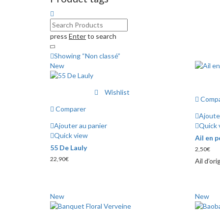
press
Enter
to search
Showing
“Non classé”
New
Wishlist
Compa
Comparer
Ajoute
Ajouter au panier
Quick 
Quick view
Ail en 
55 De Lauly
2,50
€
22,90
€
Ail d’or
New
New